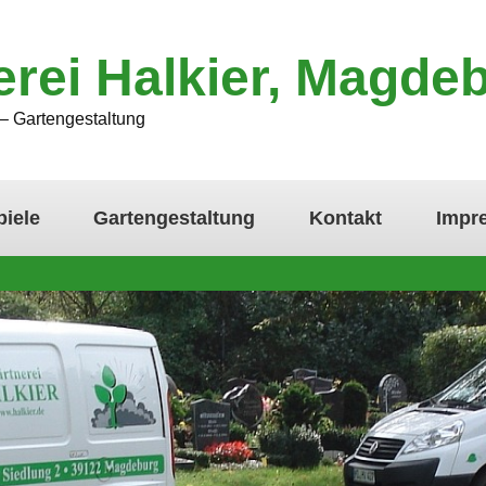
erei Halkier, Magde
– Gartengestaltung
piele
Gartengestaltung
Kontakt
Impr