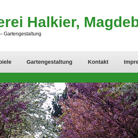
erei Halkier, Magde
– Gartengestaltung
piele
Gartengestaltung
Kontakt
Impr